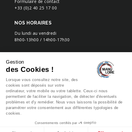
Formulaire de contact
50
25
+33 (0)2 40 25 17 00
175
20
47
303-
x
60
ou
x
500
09
NOS HORAIRES
50
25
17
200
Du lundi au vendredi
300-
x
60
20
-
600
8h00-13h00 / 14h00-17h30
11
50
200
300-
x
60
25
-
600
Gestion
12
des Cookies !
50
200
301-
Lorsque vous consultez notre site, des
x
60
20
-
600
cookies sont déposés sur votre
09
50
ordinateur, votre mobile ou votre tablette. Ceux-ci nous
permettent de faciliter la navigation, de détecter d'éventuels
200
301-
problèmes et d'y remédier. Nous vous laissons la possibilité de
x
60
25
-
600
paramétrer votre consentement aux différentes typologies de
10
50
cookies.
200
Z.I. 43 Rue du Nouveau Bêle
302-
Consentements certifiés par
44470 Carquefou, France
x
60
20
-
600
10