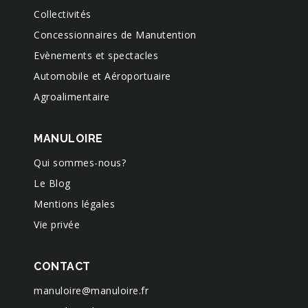
09
50
Collectivités
175
Concessionnaires de Manutention
300-
x
60
25
-
500
10
Evènements et spectacles
50
Automobile et Aéroportuaire
175
301-
x
60
20
-
500
Agroalimentaire
07
50
175
301-
MANULOIRE
x
60
25
-
500
08
50
Qui sommes-nous?
175
Le Blog
302-
x
60
20
-
500
Mentions légales
08
50
Vie privée
175
302-
x
60
25
-
500
09
50
CONTACT
175
20
303-
manuloire@manuloire.fr
x
60
ou
-
500
08