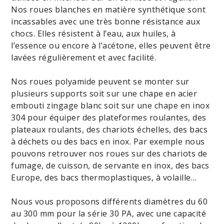
x
40
15
-
250
03
Nos roues blanches en matière synthétique sont
40
incassables avec une très bonne résistance aux
100
301-
chocs. Elles résistent à l’eau, aux huiles, à
x
40
15
-
250
02
l’essence ou encore à l’acétone, elles peuvent être
40
lavées régulièrement et avec facilité.
100
302-
x
40
15
-
250
Nos roues polyamide peuvent se monter sur
02
40
plusieurs supports soit sur une chape en acier
100
15
35
embouti zingage blanc soit sur une chape en inox
303-
x
40
ou
x
250
304 pour équiper des plateformes roulantes, des
02
40
17
12,2
plateaux roulants, des chariots échelles, des bacs
125
à déchets ou des bacs en inox. Par exemple nous
300-
x
40
15
-
250
pouvons retrouver nos roues sur des chariots de
04
30
fumage, de cuisson, de servante en inox, des bacs
125
Europe, des bacs thermoplastiques, à volaille…
301-
x
40
15
-
250
03
30
Nous vous proposons différents diamètres du 60
125
au 300 mm pour la série 30 PA, avec une capacité
302-
x
40
15
-
250