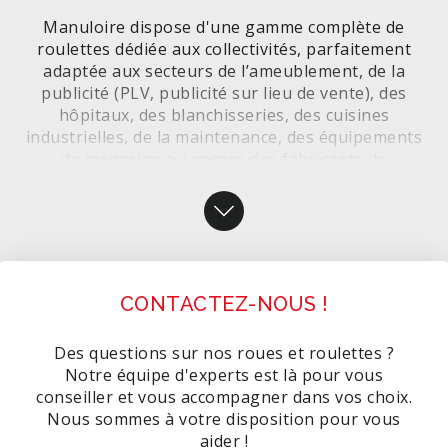
Manuloire dispose d'une gamme complète de
roulettes dédiée aux collectivités, parfaitement
adaptée aux secteurs de l’ameublement, de la
publicité (PLV, publicité sur lieu de vente), des
hôpitaux, des blanchisseries, des cuisines
industrielles, de la maintenance, des équipements
de magasins ou encore des fabricants de
matériels de collectivité.
Nos roulettes de collectivités sont idéales pour la
manutention légère et silencieuses pour équiper
tous types de matériels tels que des meubles,
présentoirs, fauteuils, portes plantes, plateaux
CONTACTEZ-NOUS !
roulants, servantes, matériels médicaux…Nos
roulettes sont disponibles avec une monture en
plastique, en inox ou tôle d’acier emboutie
Des questions sur nos roues et roulettes ?
zingage blanc, pivotement sur 2 couronnes de
Notre équipe d'experts est là pour vous
billes avec un frein simple ou double action ou
conseiller et vous accompagner dans vos choix.
sans frein selon les modèles.
Nous sommes à votre disposition pour vous
aider !