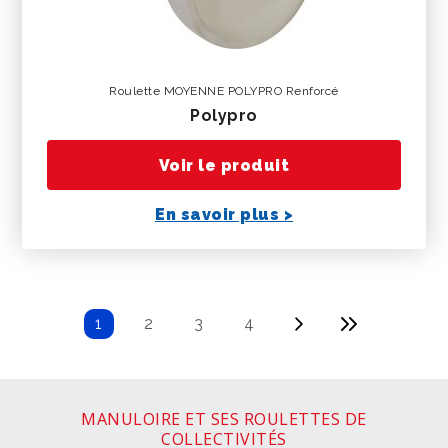
Roulette MOYENNE POLYPRO Renforcé
polypro
Voir le produit
En savoir plus >
Page
Page
Dernière
1
Page
2
Page
3
Page
4
courante
suivante
page
MANULOIRE ET SES ROULETTES DE
COLLECTIVITÉS